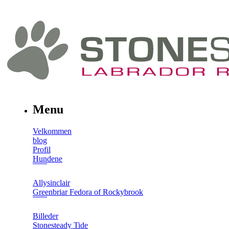
Menu
Velkommen
blog
Profil
Hundene
Allysinclair
Greenbriar Fedora of Rockybrook
Billeder
Stonesteady Tide