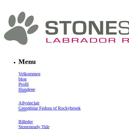
Menu
Velkommen
blog
Profil
Hundene
Allysinclair
Greenbriar Fedora of Rockybrook
Billeder
Stonesteady Tide